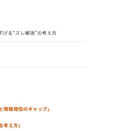
下げる“ズレ解消”の考え方
計と情報発信のギャップ」
める考え方」