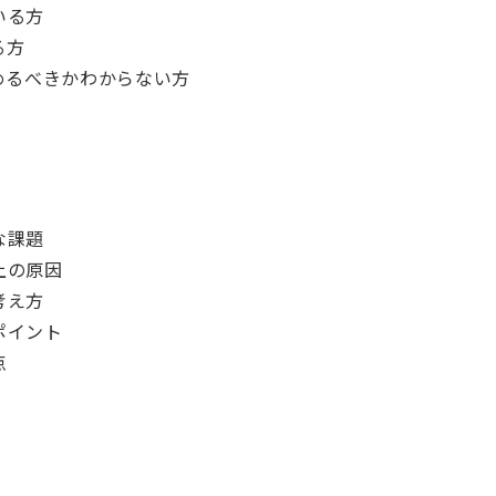
いる方
る方
めるべきかわからない方
な課題
上の原因
考え方
ポイント
点
EVENT