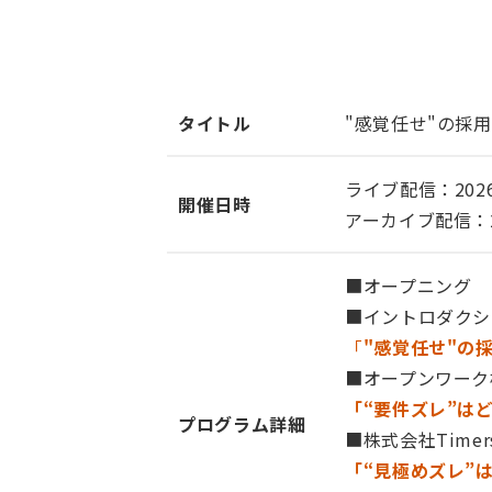
タイトル
"感覚任せ"の採
ライブ配信：2026年
開催日時
アーカイブ配信：202
■オープニング
■イントロダクシ
「
"感覚任せ"の
■オープンワー
「“要件ズレ”は
プログラム詳細
■株式会社Time
「“見極めズレ”