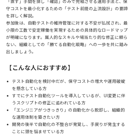
「直す」手間を排し「確認」のみで完結させる運用手法と、保
守コストを最小化するための「テスト前提の上流設計」の要諦
を詳しく解説。
参加後は、自動テストの維持管理に対する不安が払拭され、最
小限の工数で安定稼働を実現するための具体的なロードマップ
が明確になります。属人的なスキルや場当たり的な修正に頼ら
ない、組織としての「勝てる自動化戦略」への一歩を共に踏み
出しましょう。
【こんな人におすすめ】
テスト自動化を検討中だが、保守コストの増大や運用破綻
を懸念している方
すでにテスト自動化ツールを導入しているが、UI変更に伴
うスクリプトの修正に追われている方
「エンジニアがつきっきり」の自動化から脱却し、組織的
な運用体制を築きたい方
開発の後半で自動化の不整合が発覚し、手戻りが発生する
ことに頭を悩ませている方