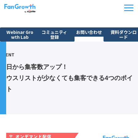
Webinar Gro
コミュニティ
お問い合わせ
資料ダウンロ
wth Lab
登録
ード
機能紹介
EVENT
ウェビナーBPO
明日から集客数アップ！
課題から探す
ハウスリストが少なくても集客できる4つのポイ
施策別活用シーン
ント
料金・プラン
導入事例
イベント
FanGrowth Studio