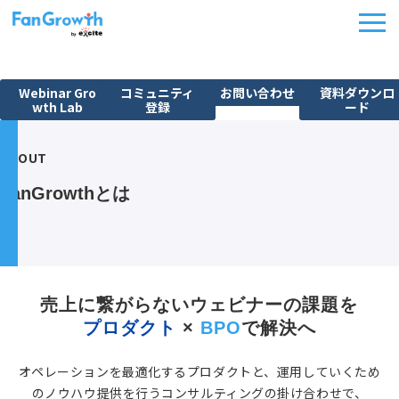
Webinar Gro
コミュニティ
お問い合わせ
資料ダウンロ
wth Lab
登録
ード
機能紹介
ABOUT
ウェビナーBPO
FanGrowthとは
課題から探す
施策別活用シーン
料金・プラン
導入事例
売上に繋がらないウェビナーの課題を
プロダクト
 × 
BPO
で解決へ
イベント
FanGrowth Studio
オペレーションを最適化するプロダクトと、運用していくため
のノウハウ提供を行うコンサルティングの掛け合わせで、