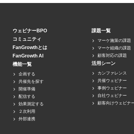
ウェビナーBPO
課題一覧
コミュニティ
マーケ施策の課題
FanGrowthとは
マーケ組織の課題
顧客対応の課題
FanGrowth AI
活用シーン
機能一覧
カンファレンス
企画する
共催ウェビナー
共催先を探す
事例ウェビナー
開催準備
自社ウェビナー
配信する
顧客向けウェビナ
効果測定する
２次利用
外部連携