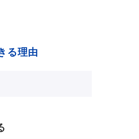
きる理由
る