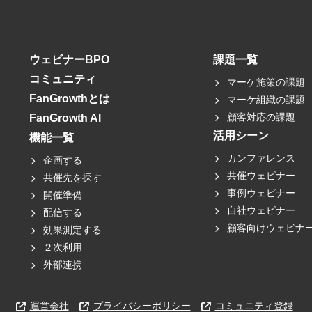
ウェビナーBPO
課題一覧
コミュニティ
マーケ施策の課題
FanGrowthとは
マーケ組織の課題
顧客対応の課題
FanGrowth AI
活用シーン
機能一覧
カンファレンス
企画する
共催ウェビナー
共催先を探す
事例ウェビナー
開催準備
自社ウェビナー
配信する
顧客向けウェビナ
効果測定する
２次利用
外部連携
運営会社
プライバシーポリシー
コミュニティ登録