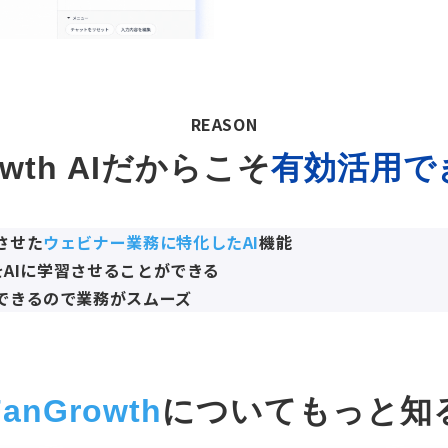
REASON
owth AIだからこそ
有効活用で
させた
ウェビナー業務に特化したAI
機能
をAIに学習させることができる
できるので業務がスムーズ
FanGrowth
についてもっと知