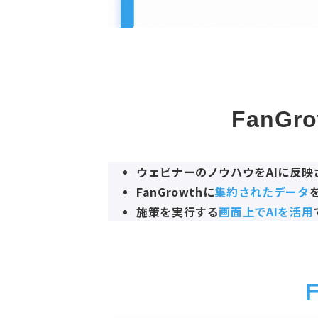
FanGr
ウェビナーのノウハウをAIに反映
FanGrowthに
集約されたデータ
施策を実行する
画面上でAIを活用