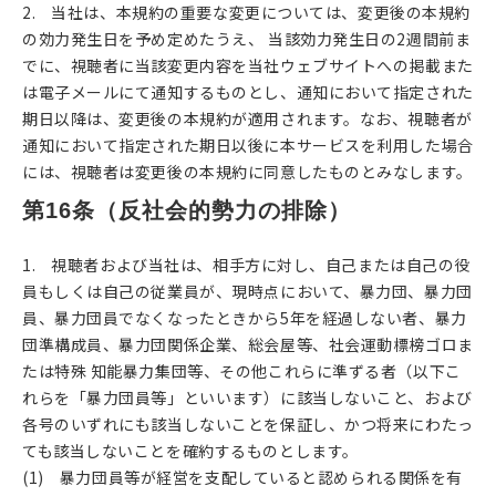
2. 当社は、本規約の重要な変更については、変更後の本規約
の効力発生日を予め定めたうえ、 当該効力発生日の2週間前ま
でに、視聴者に当該変更内容を当社ウェブサイトへの掲載また
は電子メールにて通知するものとし、通知において指定された
期日以降は、変更後の本規約が適用されます。なお、視聴者が
通知において指定された期日以後に本サービスを利用した場合
には、視聴者は変更後の本規約に同意したものとみなします。
第16条（反社会的勢力の排除）
1. 視聴者および当社は、相手方に対し、自己または自己の役
員もしくは自己の従業員が、現時点において、暴力団、暴力団
員、暴力団員でなくなったときから5年を経過しない者、暴力
団準構成員、暴力団関係企業、総会屋等、社会運動標榜ゴロま
たは特殊 知能暴力集団等、その他これらに準ずる者（以下こ
れらを「暴力団員等」といいます）に該当しないこと、および
各号のいずれにも該当しないことを保証し、かつ将来にわたっ
ても該当しないことを確約するものとします。
(1) 暴力団員等が経営を支配していると認められる関係を有