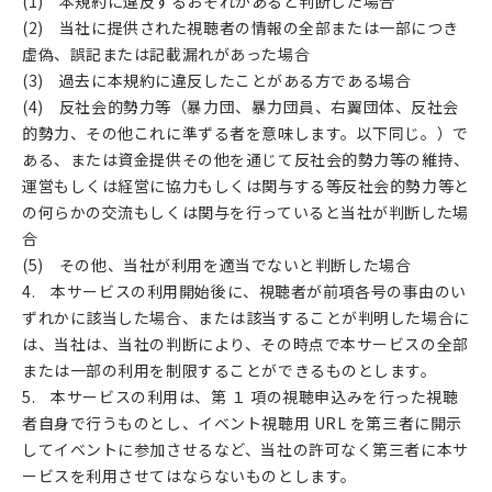
(1) 本規約に違反するおそれがあると判断した場合
(2) 当社に提供された視聴者の情報の全部または一部につき
虚偽、誤記または記載漏れがあった場合
(3) 過去に本規約に違反したことがある方である場合
(4) 反社会的勢力等（暴力団、暴力団員、右翼団体、反社会
的勢力、その他これに準ずる者を意味します。以下同じ。）で
ある、または資金提供その他を通じて反社会的勢力等の維持、
運営もしくは経営に協力もしくは関与する等反社会的勢力等と
の何らかの交流もしくは関与を行っていると当社が判断した場
合
(5) その他、当社が利用を適当でないと判断した場合
4. 本サービスの利用開始後に、視聴者が前項各号の事由のい
ずれかに該当した場合、または該当することが判明した場合に
は、当社は、当社の判断により、その時点で本サービスの全部
または一部の利用を制限することができるものとします。
5. 本サービスの利用は、第 １ 項の視聴申込みを行った視聴
者自身で行うものとし、イベント視聴用 URL を第三者に開示
してイベントに参加させるなど、当社の許可なく第三者に本サ
ービスを利用させてはならないものとします。