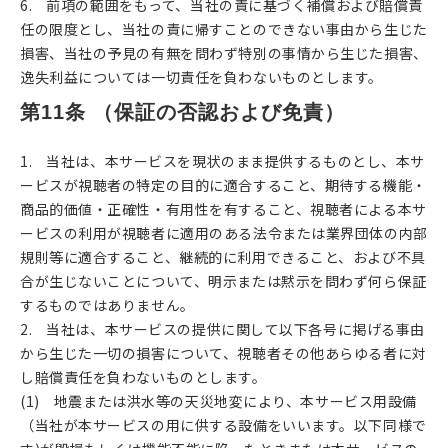
6. 前項の範囲をもって、当社の責に基づく補償および賠償責
任の限度とし、当社の責に帰すことのできない事由から生じた
損害、当社の予見の有無を問わず特別の事情から生じた損害、
逸失利益については⼀切責任を負わないものとします。
第11条 （保証の否認および免責）
1. 当社は、本サービスを現状のまま提供するものとし、本サ
ービスが視聴者の特定の目的に適合すること、期待する機能・
商品的価値・正確性・有用性を有すること、視聴者による本サ
ービスの利用が視聴者に適用のある法令または業界団体の内部
規則等に適合すること、継続的に利用できること、および不具
合が生じないことについて、明示または黙示を問わず何ら保証
するものではありません。
2. 当社は、本サービスの提供に関して以下各号に掲げる事由
から生じた一切の損害について、視聴者その他あらゆる者に対
し賠償責任を負わないものとします。
(1) 地震または洪水等の天災地変により、本サービス用設備
（当社が本サービスの用に供する設備をいいます。以下同様で