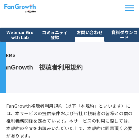
Webinar Gro
コミュニティ
お問い合わせ
資料ダウンロ
wth Lab
登録
ード
機能紹介
TERMS
ウェビナーBPO
FanGrowth　視聴者利用規約
課題から探す
施策別活用シーン
料金・プラン
導入事例
FanGrowth視聴者利用規約（以下「本規約」といいます）に
は、本サービスの提供条件および当社と視聴者の皆様との間の
イベント
権利義務関係を定めています。本サービスの利用に際しては、
FanGrowth Studio
本規約の全文をお読みいただいた上で、本規約に同意頂く必要
があります。