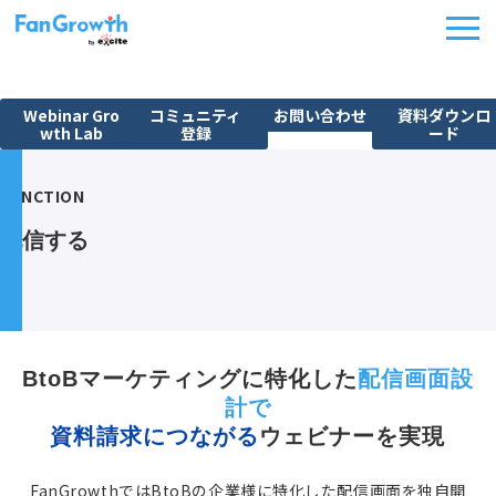
Webinar Gro
コミュニティ
お問い合わせ
資料ダウンロ
wth Lab
登録
ード
機能紹介
FUNCTION
ウェビナーBPO
配信する
課題から探す
施策別活用シーン
料金・プラン
導入事例
BtoBマーケティングに特化した
配信画面設
計で
イベント
資料請求につながる
ウェビナーを実現
FanGrowth Studio
FanGrowthではBtoBの企業様に特化した配信画面を独自開