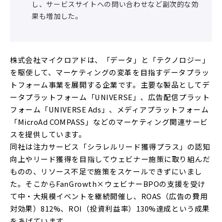
し、サービスサイトへの問い合わせなど副次的な効
果も増加した。
株式会社マイクロアドは、「データ」と「テクノロジー」
を駆使して、マーケティングの変革を目指すデータプラッ
トフォーム事業を展開する企業です。主要な製品としてデ
ータプラットフォーム「UNIVERSE」、広告配信プラット
フォーム「UNIVERSE Ads」、メディアプラットフォーム
「MicroAd COMPASS」などのマーケティング関連サービ
スを提供しています。
同社は注力サービス「シラレルリード獲得プラス」の認知
向上やリード獲得を目指してウェビナー施策に取り組んだ
ものの、リソース不足で施策をスケールできずにいまし
た。そこからFanGrowth×ウェビナーBPOの支援を受け
て中・大規模イベントを継続開催し、ROAS（広告の費用
対効果）812%、ROI（投資利益率）130%達成という成果
をあげています。