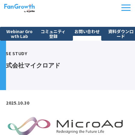
Webinar Gro
コミュニティ
お問い合わせ
資料ダウンロ
wth Lab
登録
ード
機能紹介
CASE STUDY
ウェビナーBPO
株式会社マイクロアド
課題から探す
施策別活用シーン
料金・プラン
導入事例
2025.10.30
イベント
FanGrowth Studio