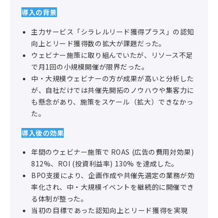
導入の背景
主力サービス「シラレルリード獲得プラス」の認知
向上とリード獲得数の拡大が課題だった。
ウェビナー施策に取り組んでいたが、リソース不足
で月1回の小規模開催が限界だった。
中・大規模ウェビナーの方が成果が高いと分析した
が、自社だけでは共催先開拓のノウハウや集客力に
も懸念があり、施策をスケール（拡大）できなかっ
た。
導入後の効果
年間のウェビナー施策で ROAS (広告の費用対効果)
812%、ROI (投資利益率) 130% を達成した。
BPO支援により、企画作成や共催先選定の業務が効
率化され、中・大規模イベントを継続的に開催でき
る体制が整った。
当初の目標であった認知向上とリード獲得を実現