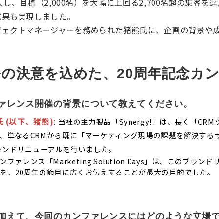
導入し、目標（2,000名）を大幅に上回る2,700名超の集
成果も実現しました。
ジェクトマネージャーを務められた猪熊氏に、企画の背景や
の決意を込めた、20周年記念カ
ファレンス開催の背景について教えてください。
 (以下、猪熊)
:
当社の主力製品「Synergy!」は、長く「C
、単なるCRMから既に「マーケティング現場の課題を解決する
ブランドリニューアルを行いました。
ンカンファレンス「Marketing Solution Days」は、この
を、20周年の節目に広くお伝えすることが最大の目的でした。
に加えて、今回のカンファレンスにはどのような立場