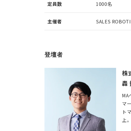
定員数
1000名
主催者
SALES ROB
登壇者
株
轟
M
マ
ト
上