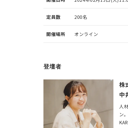
定員数
200名
開催場所
オンライン
登壇者
株式
中
人
ン
KA