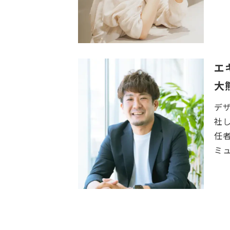
エ
大
デ
社し
任者
ミ