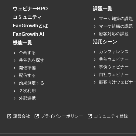
ウェビナーBPO
課題一覧
コミュニティ
マーケ施策の課題
FanGrowthとは
マーケ組織の課題
顧客対応の課題
FanGrowth AI
活用シーン
機能一覧
カンファレンス
企画する
共催ウェビナー
共催先を探す
事例ウェビナー
開催準備
自社ウェビナー
配信する
顧客向けウェビナ
効果測定する
２次利用
外部連携
運営会社
プライバシーポリシー
コミュニティ登録