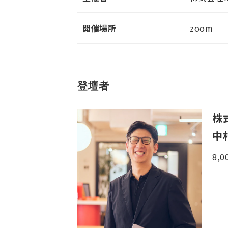
開催場所
zoom
登壇者
株
中
8,