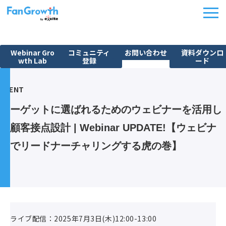
Webinar Gro
コミュニティ
お問い合わせ
資料ダウンロ
wth Lab
登録
ード
機能紹介
EVENT
ウェビナーBPO
ターゲットに選ばれるためのウェビナーを活用し
課題から探す
た顧客接点設計 | Webinar UPDATE!【ウェビナ
施策別活用シーン
ーでリードナーチャリングする虎の巻】
料金・プラン
導入事例
イベント
FanGrowth Studio
ライブ配信：2025年7月3日(木)12:00-13:00