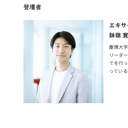
登壇者
エキサ
鉢嶺 
慶應大学
リーダ
でを行
っている