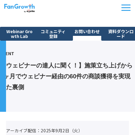
Webinar Gro
コミュニティ
お問い合わせ
資料ダウンロ
wth Lab
登録
ード
機能紹介
EVENT
ウェビナーBPO
【ウェビナーの達人に聞く！】施策立ち上げから
課題から探す
3ヶ月でウェビナー経由の60件の商談獲得を実現
施策別活用シーン
した裏側
料金・プラン
導入事例
イベント
FanGrowth Studio
アーカイブ配信：2025年9月2日（火）