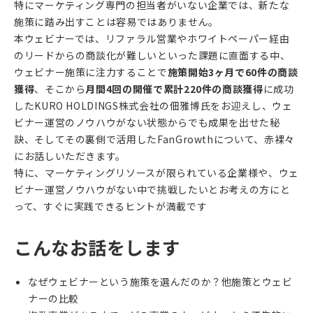
特にマーケティング専門の担当者がいない企業では、新たな
施策に踏み出すことは容易ではありません。
本ウェビナーでは、リファラル営業やホワイトペーパー経由
のリードからの商談化が難しいといった課題に直面する中、
ウェビナー施策に注力することで
施策開始3ヶ月で60件の商談
獲得
、そこから
月間4回の開催で累計220件の商談獲得
に成功
したKURO HOLDINGS株式会社の佃雅博氏をお迎えし、ウェ
ビナー運営のノウハウがない状態からでも成果を出せた秘
訣、そしてその裏側で活用したFanGrowthについて、赤裸々
にお話しいただきます。
特に、マーケティングリソースが限られている企業様や、ウェ
ビナー運営ノウハウがない中で挑戦したいとお考えの方にと
って、すぐに実践できるヒントが満載です
こんなお話をします
なぜウェビナーという施策を選んだのか？他施策とウェビ
ナーの比較