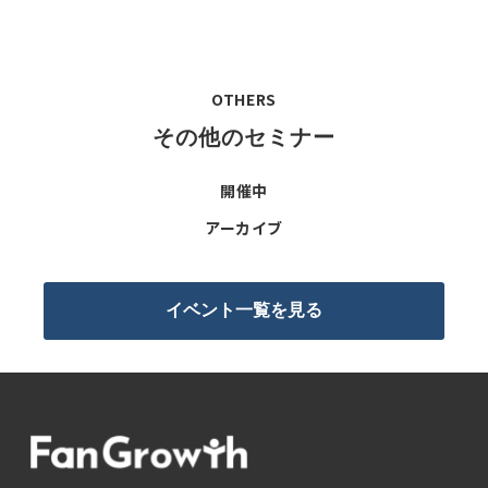
・正確な情報をご入力いただけない場合、サービスの全
て又は一部の提供ができない場合があります。
各社の個人情報保護の取り組み、取り扱いについて、各
OTHERS
社のプライバシーポリシーも併せご確認の上、ご同意く
その他のセミナー
ださい。
ご登録いただきました個人情報の開示・訂正・追加・削
開催中
除・利用停止・消去・第三者提供停止を希望される場合
は、各社それぞれ宛て下記までご連絡ください。
アーカイブ
プライバシーポリシー
イベント一覧を見る
エキサイト株式会社：
https://info.excite.co.jp/privacy-policy/
株式会社ベーシック：https://basicinc.jp/privacy
株式会社イルグルム：https://yrglm.co.jp/policy/
エキサイト株式会社 カスタマーサポート エキサイト
株式会社 個人情報保護管理者 安全・コンプライアン