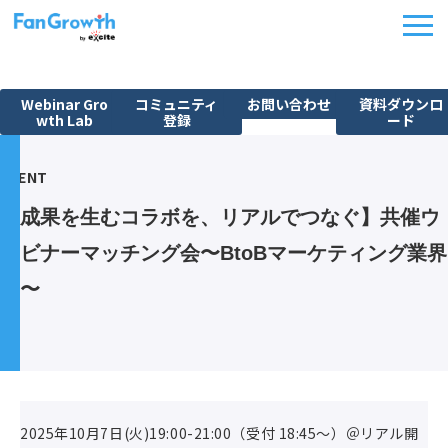
Webinar Gro
コミュニティ
お問い合わせ
資料ダウンロ
wth Lab
登録
ード
機能紹介
EVENT
ウェビナーBPO
【成果を生むコラボを、リアルでつなぐ】共催ウ
課題から探す
ェビナーマッチング会〜BtoBマーケティング業界
施策別活用シーン
編〜
料金・プラン
導入事例
イベント
FanGrowth Studio
2025年10月7日(火)19:00-21:00（受付 18:45〜）＠リアル開