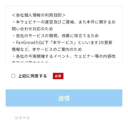
＜各社個人情報の利用目的＞
・本ウェビナーの運営及びご連絡、また本件に関するお
問い合わせ対応のため
・各社のサービスの開発、改善に役立てるため
・FanGrowth(以下「本サービス」といいます)の更新
情報など、本サービスのご案内のため
・各社の今後開催するイベント、ウェビナー等の内容改
善及びご案内のため
・各社からの製品、商品、サービス等のご案内のため
上記に同意する
※本サービスのご案内の他、各社が提供する他のサー
ビスをご案内する際にも利用させていただくことがござ
います。
・各社ではご登録いただいた情報を、上記に記載してい
る利用目的の範囲内で委託先に委託する場合および法令
に基づいて提供する場合を除き、あらかじめご本人の同
意を得ることなく第三者に開示または提供することはあ
ツイート
りません。