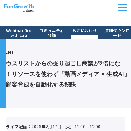
Webinar Gro
コミュニティ
お問い合わせ
資料ダウンロ
wth Lab
登録
ード
機能紹介
EVENT
ウェビナーBPO
ハウスリストからの掘り起こし商談が2倍にな
課題から探す
る！リソースを使わず「動画メディア × 生成AI」
施策別活用シーン
で顧客育成を自動化する秘訣
料金・プラン
導入事例
イベント
FanGrowth Studio
ライブ配信：2026年2月17日（火）11:00 - 12:00