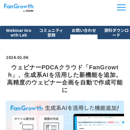
Webinar Gro
コミュニティ
お問い合わせ
資料ダウンロ
wth Lab
登録
ード
機能紹介
ウェビナーBPO
2024.02.06
課題から探す
ウェビナーPDCAクラウド「FanGrowt
h」、生成系AIを活用した新機能を追加。
施策別活用シーン
高精度のウェビナー企画を自動で作成可能
料金・プラン
に
導入事例
イベント
FanGrowth Studio