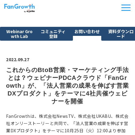
Webinar Gro
コミュニティ
お問い合わせ
資料ダウンロ
wth Lab
登録
ード
機能紹介
ウェビナーBPO
2022.09.27
課題から探す
これからのBtoB営業・マーケティング手法
とは？ウェビナーPDCAクラウド「FanGr
施策別活用シーン
owth」が、「法人営業の成果を伸ばす営業
料金・プラン
DXプロダクト」をテーマに4社共催ウェビ
導入事例
ナーを開催
イベント
FanGrowthは、株式会社NewsTV、株式会社UKABU、株式会
FanGrowth Studio
社オンリーストーリーと共同で、「法人営業の成果を伸ばす営
業DXプロダクト」をテーマに10月25日（火）12:00より参加