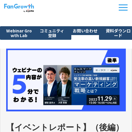
Webinar Gro
コミュニティ
お問い合わせ
資料ダウンロ
wth Lab
登録
ード
機能紹介
ウェビナーBPO
課題から探す
施策別活用シーン
料金・プラン
導入事例
イベント
FanGrowth Studio
【イベントレポート】（後編）