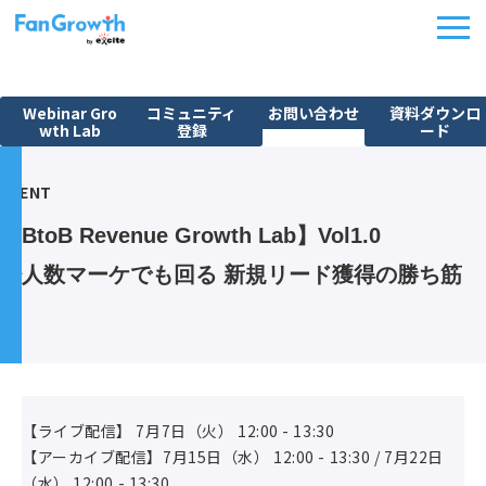
Webinar Gro
コミュニティ
お問い合わせ
資料ダウンロ
wth Lab
登録
ード
機能紹介
EVENT
ウェビナーBPO
【BtoB Revenue Growth Lab】Vol1.0 
課題から探す
少人数マーケでも回る 新規リード獲得の勝ち筋
施策別活用シーン
料金・プラン
導入事例
イベント
【ライブ配信】 7月7日（火） 12:00 - 13:30
FanGrowth Studio
【アーカイブ配信】7月15日（水） 12:00 - 13:30 / 7月22日
（水） 12:00 - 13:30