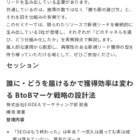
リードを生み出している企業があります。
共通しているのは、施策の数ではなく「勝ち筋の選び方」と、
それを回す仕組みの有無です。
このセミナーでは、限られたリソースで新規リードを継続的に
生み出している3社が登壇し、それぞれが「どのチャネルを選
び、どう仕組み化したか」を実務視点で解説します。
属人的な運用から脱却し、再現性のある新規リード獲得の型を
持ち帰っていただける場として、ぜひご参加ください。
セッション
誰に・どうを届けるかで獲得効率は変わ
る BtoBマーケ戦略の設計法
株式会社EXIDEA
マーケティング部 部長
樽見 章寛
登壇内容
「SEOはもう終わった」は本当？→流入は減っても実は成
果は落ちていない、意外なデータ