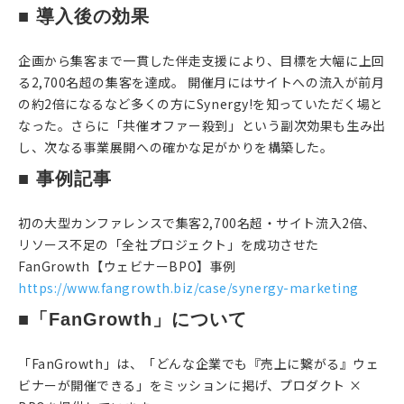
■ 導入後の効果
企画から集客まで一貫した伴走支援により、目標を大幅に上回
る2,700名超の集客を達成。 開催月にはサイトへの流入が前月
の約2倍になるなど多くの方にSynergy!を知っていただく場と
なった。さらに「共催オファー殺到」という副次効果も生み出
し、次なる事業展開への確かな足がかりを構築した。
■ 事例記事
初の大型カンファレンスで集客2,700名超・サイト流入2倍、
リソース不足の「全社プロジェクト」を成功させた
FanGrowth【ウェビナーBPO】事例
https://www.fangrowth.biz/case/synergy-marketing
■「FanGrowth」について
「FanGrowth」は、「どんな企業でも『売上に繋がる』ウェ
ビナーが開催できる」をミッションに掲げ、プロダクト ×