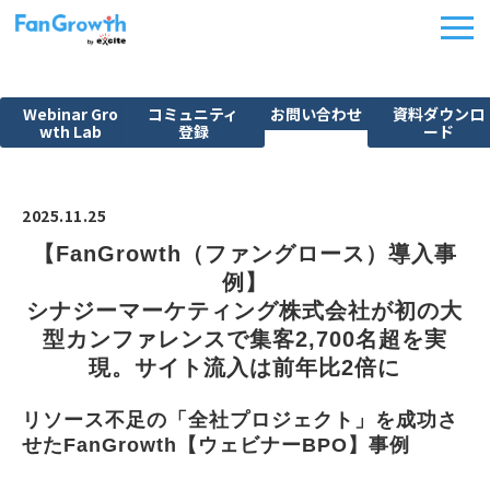
Webinar Gro
コミュニティ
お問い合わせ
資料ダウンロ
wth Lab
登録
ード
機能紹介
ウェビナーBPO
2025.11.25
課題から探す
【FanGrowth（ファングロース）導入事
例】
施策別活用シーン
シナジーマーケティング株式会社が初の大
料金・プラン
型カンファレンスで集客2,700名超を実
導入事例
現。サイト流入は前年比2倍に
イベント
リソース不足の「全社プロジェクト」を成功さ
FanGrowth Studio
せたFanGrowth【ウェビナーBPO】事例