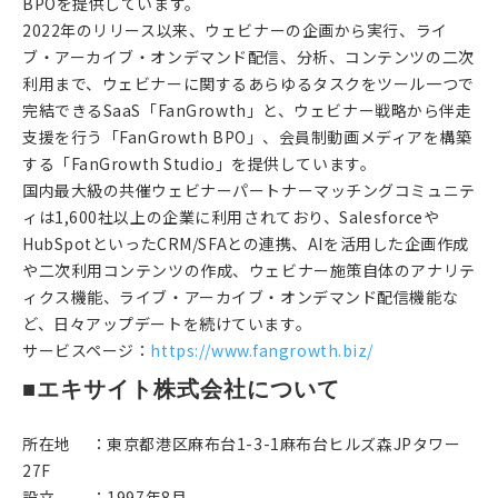
BPOを提供しています。
2022年のリリース以来、ウェビナーの企画から実行、ライ
ブ・アーカイブ・オンデマンド配信、分析、コンテンツの二次
利用まで、ウェビナーに関するあらゆるタスクをツール一つで
完結できるSaaS「FanGrowth」と、ウェビナー戦略から伴走
支援を行う「FanGrowth BPO」、会員制動画メディアを構築
する「FanGrowth Studio」を提供しています。
国内最大級の共催ウェビナーパートナーマッチングコミュニテ
ィは1,600社以上の企業に利用されており、Salesforceや
HubSpotといったCRM/SFAとの連携、AIを活用した企画作成
や二次利用コンテンツの作成、ウェビナー施策自体のアナリテ
ィクス機能、ライブ・アーカイブ・オンデマンド配信機能な
ど、日々アップデートを続けています。
サービスページ：
https://www.fangrowth.biz/
■エキサイト株式会社について
所在地 ：東京都港区麻布台1-3-1麻布台ヒルズ森JPタワー
27F
設立 ：1997年8月