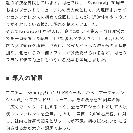
題の解決を支援しています。同社では、「Synergy!」20周年
およびブランドリニューアルの集大成として、大規模オンライ
ンカンファレンスを初めて企画しましたが、運営体制やノウハ
ウが不足している状況に課題を抱えていました。
そこでFanGrowthを導入し、企画設計から集客・当日運営ま
でを一貫支援した結果、目標2,000名を大きく上回る2,700名
超の参加登録を獲得。さらに、公式サイトへの流入数の大幅増
加や、他社からの共催オファーが多数寄せられるなど、同社の
ブランド価値向上にもつながる成果を実現しました。
■ 導入の背景
主力製品「Synergy!」が「CRMツール」から「マーケティン
グSaaS」へブランドリニューアル。その決意を20周年の節目
に広くマーケターに伝えるべく、全社プロジェクトとして大規
模カンファレンスを企画。 しかし、目標「2,000名集客」に対
し、社内には運営知見とリソースが不足。初の試みをいかに成
功させるかが大きな課題であった。