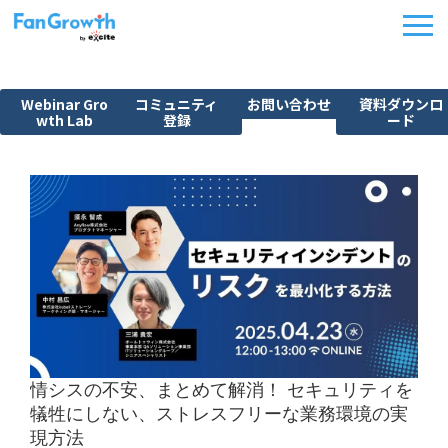
Webinar Gro
コミュニティ
お問い合わせ
資料ダウンロ
wth Lab
登録
ード
機能紹介
ウェビナーBPO
課題から探す
施策別活用シーン
料金・プラン
導入事例
イベント
情シスの不安、まとめて解消！ セキュリティを
FanGrowth Studio
犠牲にしない、ストレスフリーな業務環境の実
現方法