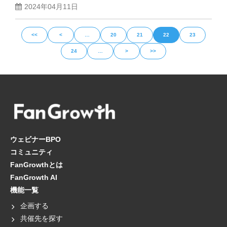
2024年04月11日
<<
<
…
20
21
22
23
24
…
>
>>
ウェビナーBPO
コミュニティ
FanGrowthとは
FanGrowth AI
機能一覧
企画する
共催先を探す