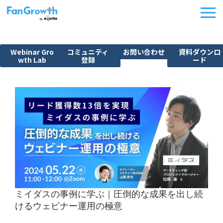
Webinar Gro
コミュニティ
お問い合わせ
資料ダウンロ
wth Lab
登録
ード
機能紹介
ウェビナーBPO
課題から探す
施策別活用シーン
料金・プラン
導入事例
イベント
ミイダスの事例に学ぶ｜圧倒的な成果を出し続
FanGrowth Studio
けるウェビナー運用の極意