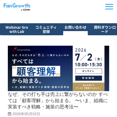
Webinar Gro
コミュニティ
お問い合わせ
資料ダウンロ
wth Lab
登録
ード
機能紹介
ウェビナーBPO
課題から探す
施策別活用シーン
料金・プラン
導入事例
なぜ、その打ち手は売上に繋がらないのか すべ
イベント
ては「顧客理解」から始まる。 〜いま、組織に
FanGrowth Studio
実装すべき戦略・施策の思考法〜
2026年05月02日