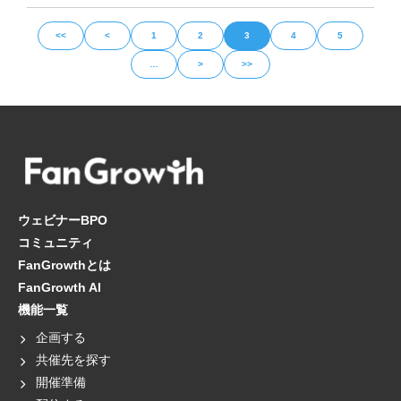
<<
<
1
2
3
4
5
…
>
>>
ウェビナーBPO
コミュニティ
FanGrowthとは
FanGrowth AI
機能一覧
企画する
共催先を探す
開催準備